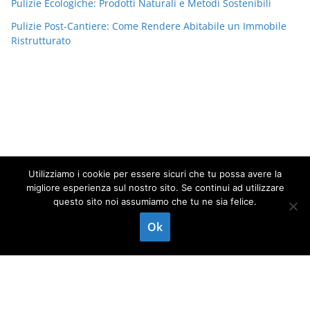
Pulizie Ecologiche: Prodotti Naturali e Metodi Sostenibili
Pulizie Post-Cantiere: Come Rendere Abitabile un Immobile
Ristrutturato
Utilizziamo i cookie per essere sicuri che tu possa avere la
migliore esperienza sul nostro sito. Se continui ad utilizzare
questo sito noi assumiamo che tu ne sia felice.
Copyright © 2026
Impresa di pulizie
. Tutti i diritti riservati.
Ok
Chiama ora
WhatsApp
Invia mail
Tema:
ColorMag
di ThemeGrill. Powered by
WordPress
.