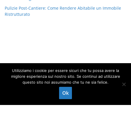
Pulizie Post-Cantiere: Come Rendere Abitabile un Immobile
Ristrutturato
Utilizziamo i cookie per essere sicuri che tu possa avere la
migliore esperienza sul nostro sito. Se continui ad utilizzare
questo sito noi assumiamo che tu ne sia felice.
Copyright © 2026
Impresa di pulizie
. Tutti i diritti riservati.
Ok
Chiama ora
WhatsApp
Invia mail
Tema:
ColorMag
di ThemeGrill. Powered by
WordPress
.