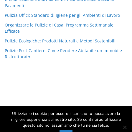
Pavimenti
Pulizia Uffici: Standard di Igiene per gli Ambienti di Lavoro
Organizzare le Pulizie di Casa: Programma Settimanale
Efficace
Pulizie Ecologiche: Prodotti Naturali e Metodi Sostenibili
Pulizie Post-Cantiere: Come Rendere Abitabile un Immobile
Ristrutturato
Utilizziamo i cookie per essere sicuri che tu possa avere la
migliore esperienza sul nostro sito. Se continui ad utilizzare
questo sito noi assumiamo che tu ne sia felice.
Copyright © 2026
Impresa di pulizie
. Tutti i diritti riservati.